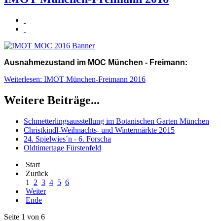
Ausnahmezustand im MOC München - Freimann:
Weiterlesen: IMOT München-Freimann 2016
Weitere Beiträge...
Schmetterlingsausstellung im Botanischen Garten München
Christkindl-Weihnachts- und Wintermärkte 2015
24. Spielwies´n - 6. Forscha
Oldtimertage Fürstenfeld
Start
Zurück
1
2
3
4
5
6
Weiter
Ende
Seite 1 von 6