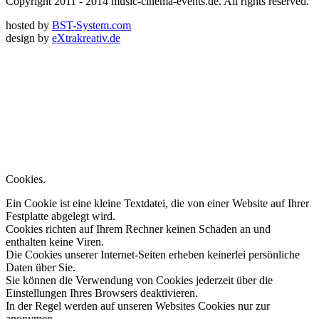
Copyright 2011 - 2014 music-cinema-events.de. All rights reserved.
hosted by
BST-System.com
design by
eXtrakreativ.de
Diese Seite verwendet Cookies zur
Optimierung der Browserfunktion.
Wenn Sie Browser-Einstellungen nicht ändern, stimmen Sie zu..
weitere Infos..
OK
Cookies.
Ein Cookie ist eine kleine Textdatei, die von einer Website auf Ihrer
Festplatte abgelegt wird.
Cookies richten auf Ihrem Rechner keinen Schaden an und
enthalten keine Viren.
Die Cookies unserer Internet-Seiten erheben keinerlei persönliche
Daten über Sie.
Sie können die Verwendung von Cookies jederzeit über die
Einstellungen Ihres Browsers deaktivieren.
In der Regel werden auf unseren Websites Cookies nur zur
anonymen,